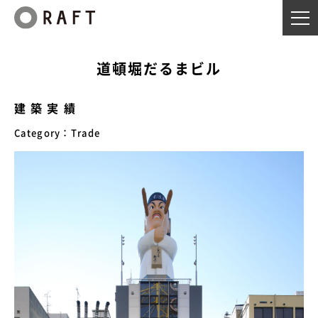
道頓堀だるまビル
TOP
トップページ
ABOUT
私たちについて
建築実績
SERVICE
私たちができること
Category
Trade
WORKS
建築実績
INTERVIEW
クライアントインタビュー
COLUMN
建築士コラム
NEWS
ニュース
RECRUIT
採用について
プライバシーポリシー