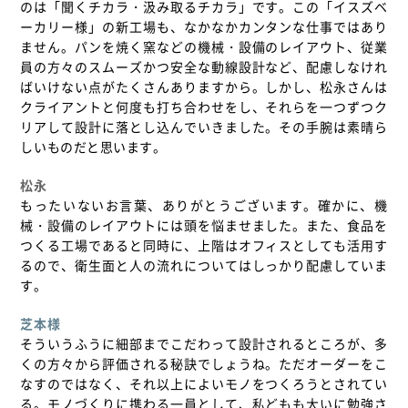
のは「聞くチカラ・汲み取るチカラ」です。この「イスズベ
ーカリー様」の新工場も、なかなかカンタンな仕事ではあり
ません。パンを焼く窯などの機械・設備のレイアウト、従業
員の方々のスムーズかつ安全な動線設計など、配慮しなけれ
ばいけない点がたくさんありますから。しかし、松永さんは
クライアントと何度も打ち合わせをし、それらを一つずつク
リアして設計に落とし込んでいきました。その手腕は素晴ら
しいものだと思います。
松永
もったいないお言葉、ありがとうございます。確かに、機
械・設備のレイアウトには頭を悩ませました。また、食品を
つくる工場であると同時に、上階はオフィスとしても活用す
るので、衛生面と人の流れについてはしっかり配慮していま
す。
芝本様
そういうふうに細部までこだわって設計されるところが、多
くの方々から評価される秘訣でしょうね。ただオーダーをこ
なすのではなく、それ以上によいモノをつくろうとされてい
る。モノづくりに携わる一員として、私どもも大いに勉強さ