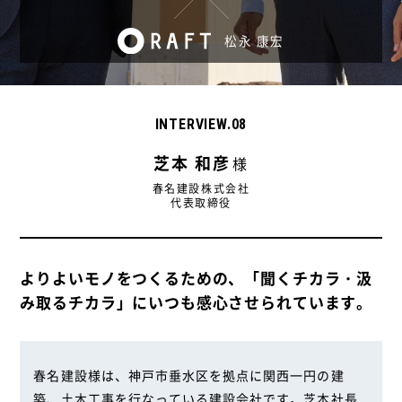
お問い合わせフォーム
松永 康宏
INTERVIEW.08
芝本 和彦
様
春名建設株式会社
代表取締役
よりよいモノをつくるための、
「聞くチカラ・汲
み取るチカラ」にいつも感心させられています。
春名建設様は、神戸市垂水区を拠点に関西一円の建
築、土木工事を行なっている建設会社です。芝本社長