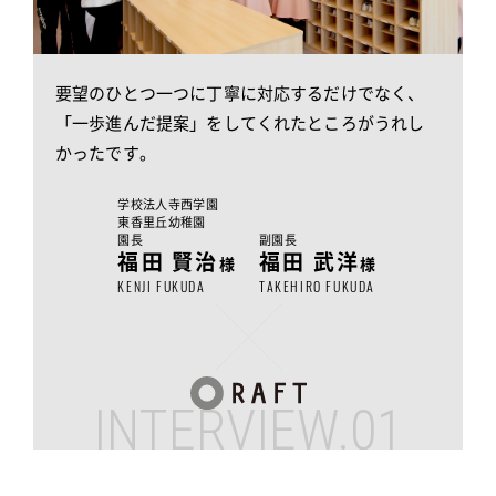
要望のひとつ一つに丁寧に対応するだけでなく、
「一歩進んだ提案」をしてくれたところがうれし
かったです。
学校法人寺西学園
東香里丘幼稚園
園長
副園長
福田 賢治
福田 武洋
様
様
KENJI FUKUDA
TAKEHIRO FUKUDA
INTERVIEW.01