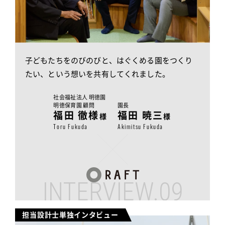
子どもたちをのびのびと、はぐくめる園をつくり
たい、
という想いを共有してくれました。
社会福祉法人 明徳園
明徳保育園 顧問
園長
福田 徹様
福田 暁三
様
様
Toru Fukuda
Akimitsu Fukuda
INTERVIEW.09
担当設計士単独インタビュー