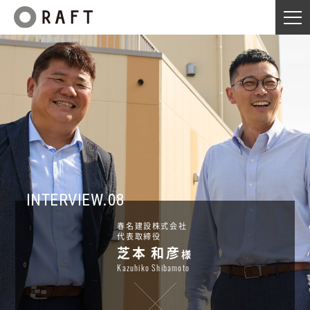
TOP
トップページ
ABOUT
私たちについて
SERVICE
私たちができること
WORKS
建築実績
INTERVIEW
クライアントインタビュー
INTERVIEW.08
COLUMN
建築士コラム
春名建設株式会社
NEWS
ニュース
代表取締役
芝本 和彦
様
RECRUIT
採用について
Kazuhiko Shibamoto
プライバシーポリシー